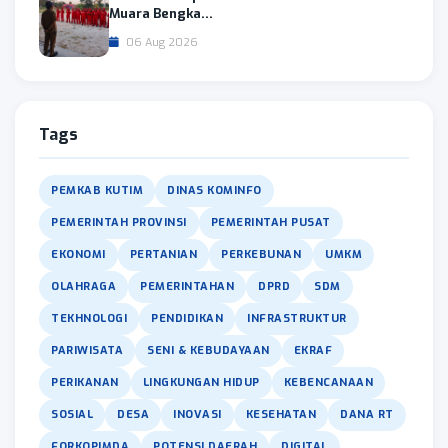
Muara Bengka...
06 Aug 2026
Tags
PEMKAB KUTIM
DINAS KOMINFO
PEMERINTAH PROVINSI
PEMERINTAH PUSAT
EKONOMI
PERTANIAN
PERKEBUNAN
UMKM
OLAHRAGA
PEMERINTAHAN
DPRD
SDM
TEKHNOLOGI
PENDIDIKAN
INFRASTRUKTUR
PARIWISATA
SENI & KEBUDAYAAN
EKRAF
PERIKANAN
LINGKUNGAN HIDUP
KEBENCANAAN
SOSIAL
DESA
INOVASI
KESEHATAN
DANA RT
FORKOPIMDA
POTENSI DAERAH
DIGITAL