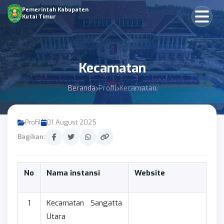
Pemerintah Kabupaten
Kutai Timur
Kecamatan
Beranda
Profil
Kecamatan
Profil
01 August 2025
Bagikan:
No
Nama instansi
Website
1
Kecamatan Sangatta
Utara