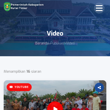
Pemerintah Kabupaten
Kutai Timur
Video
Beranda
Publikasi
Video
Menampilkan
16
siaran
YOUTUBE