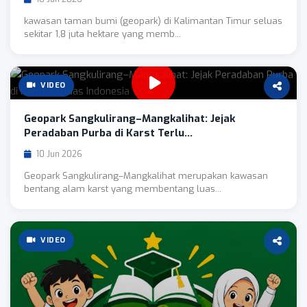
kawasan taman bumi (geopark) di Kalimantan Timur seluas
sekitar 1,8 juta hektare yang memb...
VIDEO
Geopark Sangkulirang–Mangkalihat: Jejak
Peradaban Purba di Karst Terlu...
10 Jun 2026
Geopark Sangkulirang–Mangkalihat merupakan kawasan
bentang alam karst yang membentang luas...
VIDEO