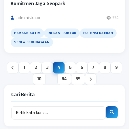
Komitmen Jaga Geopark
administrator
334
PEMKAB KUTIM
INFRASTRUKTUR
POTENSI DAERAH
SENI & KEBUDAYAAN
1
2
3
4
5
6
7
8
9
10
...
84
85
Cari Berita