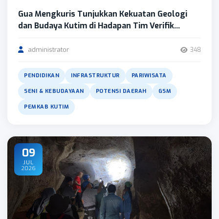
Gua Mengkuris Tunjukkan Kekuatan Geologi
dan Budaya Kutim di Hadapan Tim Verifik...
administrator
348
PENDIDIKAN
INFRASTRUKTUR
PARIWISATA
SENI & KEBUDAYAAN
POTENSI DAERAH
GSM
PEMKAB KUTIM
09
JUL
2026