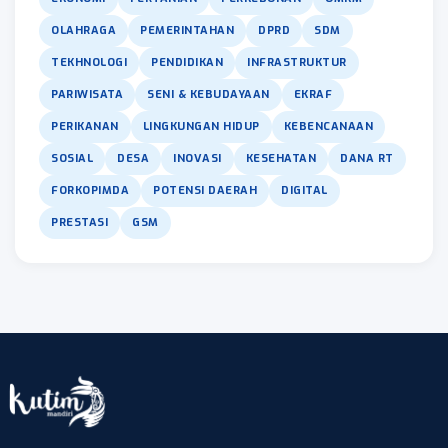
OLAHRAGA
PEMERINTAHAN
DPRD
SDM
TEKHNOLOGI
PENDIDIKAN
INFRASTRUKTUR
PARIWISATA
SENI & KEBUDAYAAN
EKRAF
PERIKANAN
LINGKUNGAN HIDUP
KEBENCANAAN
SOSIAL
DESA
INOVASI
KESEHATAN
DANA RT
FORKOPIMDA
POTENSI DAERAH
DIGITAL
PRESTASI
GSM