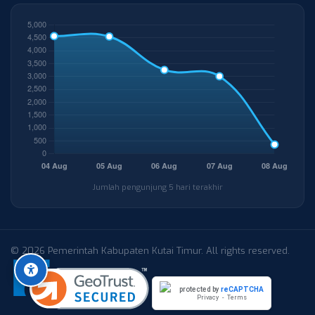
Jumlah pengunjung 5 hari terakhir
© 2026 Pemerintah Kabupaten Kutai Timur. All rights reserved.
protected by
reCAPTCHA
Privacy
-
Terms