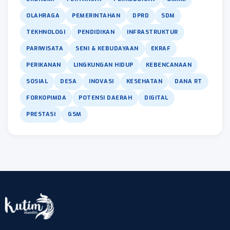
OLAHRAGA
PEMERINTAHAN
DPRD
SDM
TEKHNOLOGI
PENDIDIKAN
INFRASTRUKTUR
PARIWISATA
SENI & KEBUDAYAAN
EKRAF
PERIKANAN
LINGKUNGAN HIDUP
KEBENCANAAN
SOSIAL
DESA
INOVASI
KESEHATAN
DANA RT
FORKOPIMDA
POTENSI DAERAH
DIGITAL
PRESTASI
GSM