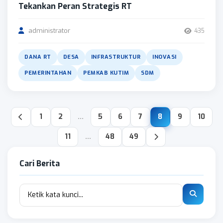
Tekankan Peran Strategis RT
administrator
435
DANA RT
DESA
INFRASTRUKTUR
INOVASI
PEMERINTAHAN
PEMKAB KUTIM
SDM
1
2
...
5
6
7
8
9
10
11
...
48
49
Cari Berita