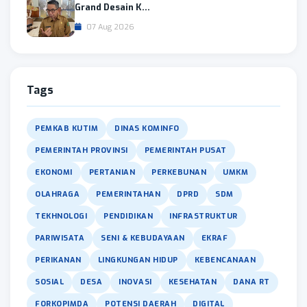
Grand Desain K...
07 Aug 2026
Tags
PEMKAB KUTIM
DINAS KOMINFO
PEMERINTAH PROVINSI
PEMERINTAH PUSAT
EKONOMI
PERTANIAN
PERKEBUNAN
UMKM
OLAHRAGA
PEMERINTAHAN
DPRD
SDM
TEKHNOLOGI
PENDIDIKAN
INFRASTRUKTUR
PARIWISATA
SENI & KEBUDAYAAN
EKRAF
PERIKANAN
LINGKUNGAN HIDUP
KEBENCANAAN
SOSIAL
DESA
INOVASI
KESEHATAN
DANA RT
FORKOPIMDA
POTENSI DAERAH
DIGITAL