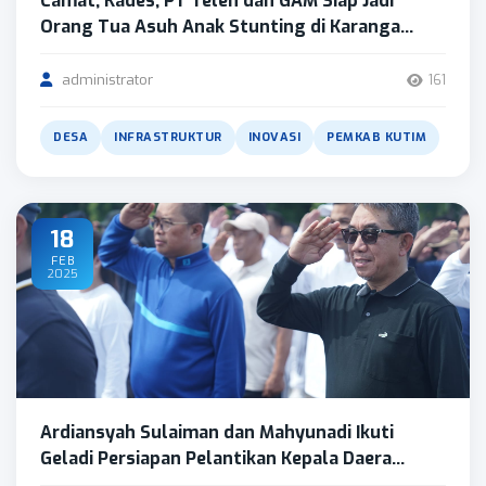
Camat, Kades, PT Telen dan GAM Siap Jadi
Orang Tua Asuh Anak Stunting di Karanga...
administrator
161
DESA
INFRASTRUKTUR
INOVASI
PEMKAB KUTIM
18
FEB
2025
Ardiansyah Sulaiman dan Mahyunadi Ikuti
Geladi Persiapan Pelantikan Kepala Daera...