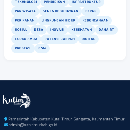
TEKHNOLOGI
PENDIDIKAN
INFRASTRUKTUR
PARIWISATA
SENI & KEBUDAYAAN
EKRAF
PERIKANAN
LINGKUNGAN HIDUP
KEBENCANAAN
SOSIAL
DESA
INOVASI
KESEHATAN
DANA RT
FORKOPIMDA
POTENSI DAERAH
DIGITAL
PRESTASI
GSM
Pemerintah Kabupaten Kutai Timur, Sangatta, Kalimantan Timur
admin@kutaitimurkab.go.id