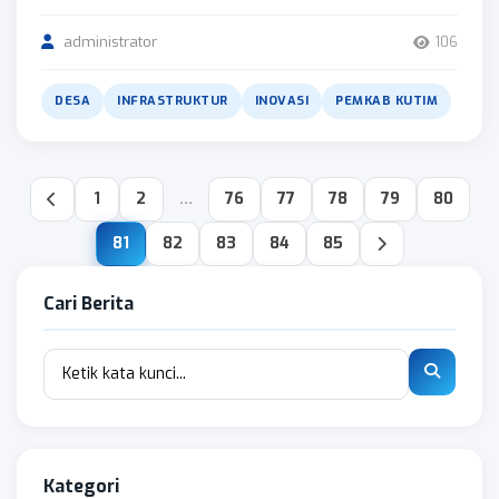
administrator
106
DESA
INFRASTRUKTUR
INOVASI
PEMKAB KUTIM
1
2
...
76
77
78
79
80
81
82
83
84
85
Cari Berita
Kategori