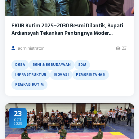
FKUB Kutim 2025–2030 Resmi Dilantik, Bupati
Ardiansyah Tekankan Pentingnya Moder...
administrator
231
DESA
SENI & KEBUDAYAAN
SDM
INFRASTRUKTUR
INOVASI
PEMERINTAHAN
PEMKAB KUTIM
23
OCT
2025