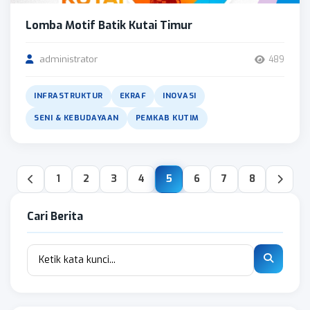
Lomba Motif Batik Kutai Timur
administrator
489
INFRASTRUKTUR
EKRAF
INOVASI
SENI & KEBUDAYAAN
PEMKAB KUTIM
1
2
3
4
5
6
7
8
Cari Berita