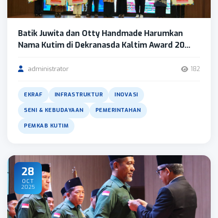
Batik Juwita dan Otty Handmade Harumkan
Nama Kutim di Dekranasda Kaltim Award 20...
administrator
182
EKRAF
INFRASTRUKTUR
INOVASI
SENI & KEBUDAYAAN
PEMERINTAHAN
PEMKAB KUTIM
28
OCT
2025