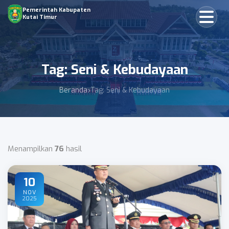
Pemerintah Kabupaten
Kutai Timur
Tag: Seni & Kebudayaan
Beranda
Tag: Seni & Kebudayaan
Menampilkan
76
hasil
10
NOV
2025