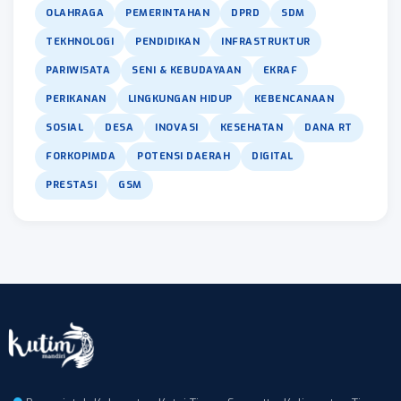
OLAHRAGA
PEMERINTAHAN
DPRD
SDM
TEKHNOLOGI
PENDIDIKAN
INFRASTRUKTUR
PARIWISATA
SENI & KEBUDAYAAN
EKRAF
PERIKANAN
LINGKUNGAN HIDUP
KEBENCANAAN
SOSIAL
DESA
INOVASI
KESEHATAN
DANA RT
FORKOPIMDA
POTENSI DAERAH
DIGITAL
PRESTASI
GSM