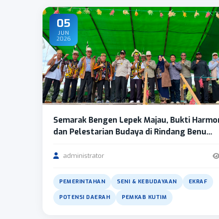
05
JUN
2026
Semarak Bengen Lepek Majau, Bukti Harmo
dan Pelestarian Budaya di Rindang Benu...
administrator
PEMERINTAHAN
SENI & KEBUDAYAAN
EKRAF
POTENSI DAERAH
PEMKAB KUTIM