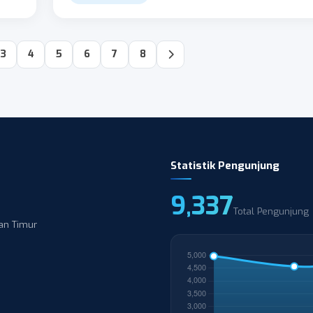
3
4
5
6
7
8
Statistik Pengunjung
9,337
Total Pengunjung
an Timur