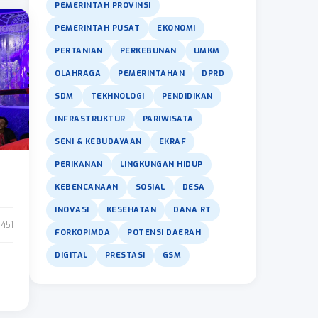
PEMERINTAH PROVINSI
PEMERINTAH PUSAT
EKONOMI
PERTANIAN
PERKEBUNAN
UMKM
OLAHRAGA
PEMERINTAHAN
DPRD
SDM
TEKHNOLOGI
PENDIDIKAN
INFRASTRUKTUR
PARIWISATA
SENI & KEBUDAYAAN
EKRAF
PERIKANAN
LINGKUNGAN HIDUP
KEBENCANAAN
SOSIAL
DESA
INOVASI
KESEHATAN
DANA RT
451
FORKOPIMDA
POTENSI DAERAH
DIGITAL
PRESTASI
GSM