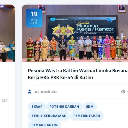
19
MAY
2026
Pesona Wastra Kaltim Warnai Lomba Busan
Kerja HKG PKK ke-54 di Kutim
administrator
660
EKRAF
POTENSI DAERAH
SDM
SENI & KEBUDAYAAN
PEMERINTAHAN
PEMKAB KUTIM