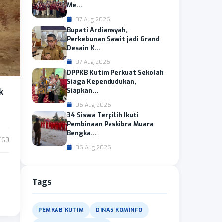
Me...
07 Aug 2026
Bupati Ardiansyah,
Perkebunan Sawit jadi Grand
Desain K...
07 Aug 2026
DPPKB Kutim Perkuat Sekolah
Siaga Kependudukan,
Siapkan...
k
06 Aug 2026
34 Siswa Terpilih Ikuti
Pembinaan Paskibra Muara
Bengka...
760
06 Aug 2026
Tags
PEMKAB KUTIM
DINAS KOMINFO