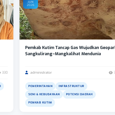
JUN
2026
Pemkab Kutim Tancap Gas Wujudkan Geopar
Sangkulirang–Mangkalihat Mendunia
administrator
330
I
PEMERINTAHAN
INFRASTRUKTUR
SENI & KEBUDAYAAN
POTENSI DAERAH
PEMKAB KUTIM