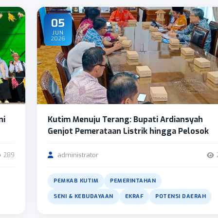
05
JUN
2026
ni
Kutim Menuju Terang: Bupati Ardiansyah
Genjot Pemerataan Listrik hingga Pelosok
administrator
289
PEMKAB KUTIM
PEMERINTAHAN
SENI & KEBUDAYAAN
EKRAF
POTENSI DAERAH