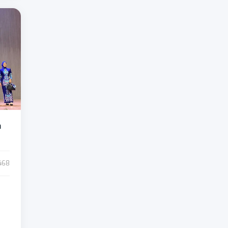
a
468