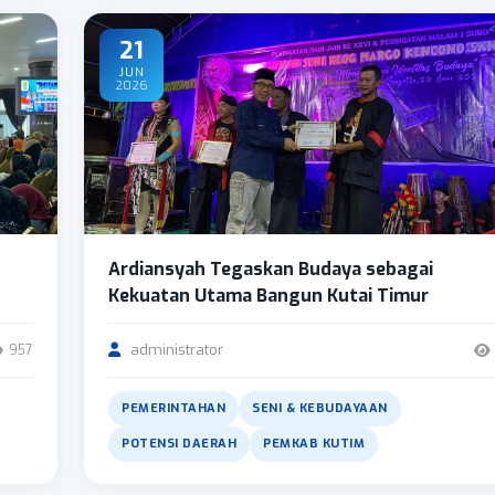
21
JUN
2026
Ardiansyah Tegaskan Budaya sebagai
Kekuatan Utama Bangun Kutai Timur
administrator
957
PEMERINTAHAN
SENI & KEBUDAYAAN
POTENSI DAERAH
PEMKAB KUTIM